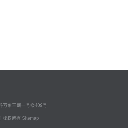
爵万象三期一号楼409号
询
版权所有
Sitemap