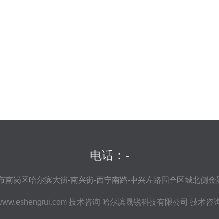
电话：-
南岗区哈尔滨大街-南兴街-西宁南路-中兴左路围合区城北侧金
www.eshengrui.com
技术咨询
哈尔滨晟锐科技有限公司
技术咨