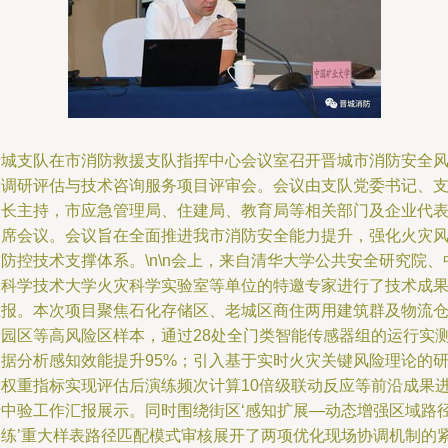
晋城支队在市消防救援支队指挥中心会议室召开晋城市消防安全
险调研评估与技术咨询服务项目评审会。会议由支队党委书记、
队长主持，市应急管理局、住建局、教育局等相关部门及企业代
出席会议。会议旨在全面推进我市消防安全能力提升，强化火灾
防控技术支撑体系。\n\n会上，来自清华大学公共安全研究院、
国科学技术大学火灾科学实验室等单位的特邀专家进行了技术成
汇报。本次项目聚焦石化存储区、老城区商住两用建筑群及物流
储园区等高风险区样本，通过28处全门类智能传感器组的运行实
数据分析感知效能提升95%；引入基于实时火灾关键风险理论的
发权重指标实现评估后演练频次计算10倍级联动反应等前沿成果
行中验工作汇报展示。同时围绕街区‘感知扩展—动态增强区域路
训练’重大样表路径匹配模式审核展开了两项优化现场协调机制的