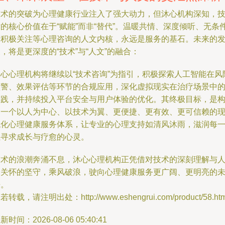
技术的突破为心理健康行业注入了强大动力，但沐心机构深知，
的核心价值在于“赋能”而非“替代”。温暖共情、深度倾听、无条
的积极关注等心理咨询的人文内核，永远是服务的基石。未来的
，将是更深度的“技术”与“人文”的融合：
沐心心理机构将继续以“技术咨询”为指引，积极探索人工智能在风
预警、效果评估等环节的合规应用，深化虚拟现实在治疗场景中
实践，并持续投入平台安全与用户体验的优化。其终极目标，是
建一个以人为中心、以技术为翼、更便捷、更有效、更可信赖的
代化心理健康服务体系，让专业的心理支持如清风沐雨，滋润每
位寻求成长与疗愈的心灵。
技术的浪潮奔涌不息，沐心心理机构正凭借对技术的深刻理解与
文关怀的坚守，乘风破浪，驶向心理健康服务更广阔、更明亮的
来。
若转载，请注明出处：http://www.eshengrui.com/product/58.htm
新时间：2026-08-06 05:40:41