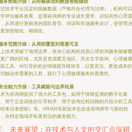
服务效能升级：从经验驱动到数据智能辅助
通过技术平台沉淀的脱敏数据（严格符合伦理与法律），机构可
科学评估服务效果、监测咨询师的专业成长需求、识别共性心理
求，从而进行更精准的团队督导、培训和市场服务设计，使管理
策更加智能化、精细化。
服务范围升级：从局部覆盖到普惠可及
线上技术突破了地理边界，使沐心机构的优质心理咨询服务能够
盖更广阔的区域，尤其是资源匮乏地区。异步文字咨询、心理健
自助工具、AI引导的初步情绪疏导模块等，以更灵活、更低成本的
方式触达有需要的人群，践行了心理健康服务的普惠性。
专业能力升级：工具赋能与边界拓展
技术为咨询师提供了强大的工具包，如用于情绪监测的数字化量
表、用于正念训练的引导程序、用于咨询过程回顾的片段分析工
经来访者授权）等。VR/AR等新技术也促使咨询师学习新的技
能，在特定领域开拓更前沿的服务能力。
三、未来展望：在技术与人文的交汇点深耕