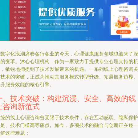
在数字化浪潮席卷各行各业的今天，心理健康服务领域也迎来了
刻的变革。沐心心理机构，作为一家致力于提供专业心理支持的
构，敏锐地捕捉到了技术发展带来的机遇。一系列线上心理咨询
键技术的突破，正成为推动其服务模式转型升级、拓展服务边界
提升服务效能的核心引擎。
一、技术突破：构建沉浸、安全、高效的线
上咨询新范式
传统的线上心理咨询曾受限于技术条件，存在互动感弱、隐私保
不足、技术门槛高等痛点。如今，多项技术的融合与创新正在逐
破解这些难题：